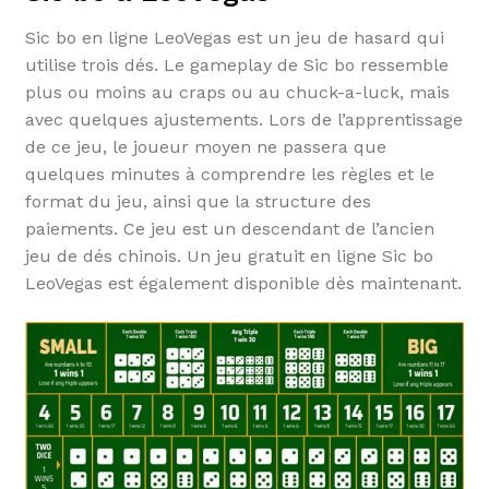
Sic bo en ligne LeoVegas est un jeu de hasard qui
utilise trois dés. Le gameplay de Sic bo ressemble
plus ou moins au craps ou au chuck-a-luck, mais
avec quelques ajustements. Lors de l’apprentissage
de ce jeu, le joueur moyen ne passera que
quelques minutes à comprendre les règles et le
format du jeu, ainsi que la structure des
paiements. Ce jeu est un descendant de l’ancien
jeu de dés chinois. Un jeu gratuit en ligne Sic bo
LeoVegas est également disponible dès maintenant.