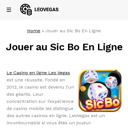
Skip
Skip
M
e
to
to
Connexion
n
navigation
content
Home
»
Jouer au Sic Bo En Ligne
u
E
Prime
Jouer au Sic Bo En Ligne
x
p
E
APP
a
x
n
p
E
Jeux
Le Casino en ligne Leo Vegas
d
a
x
est une réussite. Fondé en
c
n
p
2012, le casino est devenu l’un
h
d
a
des géants. Leur
i
c
n
concentration sur l’expérience
l
h
d
de casino mobile les distingue
d
i
c
Blackjack
des autres casinos en ligne. LeoVegas est un
m
l
h
incontournable si vous êtes un joueur.
e
d
i