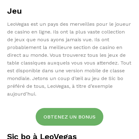
Jeu
LeoVegas est un pays des merveilles pour le joueur
de casino en ligne. Ils ont la plus vaste collection
de jeux que nous ayons jamais vue. Ils ont
probablement la meilleure section de casino en
direct au monde. Vous trouverez tous les jeux de
table classiques auxquels vous vous attendez. Tout
est disponible dans une version mobile de classe
mondiale. Jetons un coup d’œil au jeu de Sic bo
préféré de tous, LeoVegas, à titre d’exemple
aujourd’hui.
OBTENEZ UN BONUS
Sic bo à LeoVegas