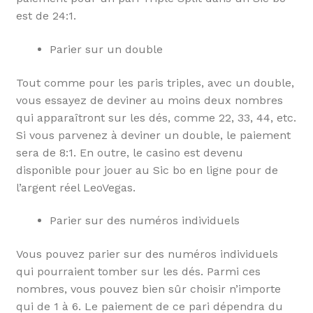
est de 24:1.
Parier sur un double
Tout comme pour les paris triples, avec un double,
vous essayez de deviner au moins deux nombres
qui apparaîtront sur les dés, comme 22, 33, 44, etc.
Si vous parvenez à deviner un double, le paiement
sera de 8:1. En outre, le casino est devenu
disponible pour jouer au Sic bo en ligne pour de
l’argent réel LeoVegas.
Parier sur des numéros individuels
Vous pouvez parier sur des numéros individuels
qui pourraient tomber sur les dés. Parmi ces
nombres, vous pouvez bien sûr choisir n’importe
qui de 1 à 6. Le paiement de ce pari dépendra du