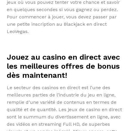
jeux où vous pouvez tenter votre chance et savoir
en quelques secondes si vous gagnez ou perdez.
Pour commencer à jouer, vous devez passer par
une petite inscription au Blackjack en direct
LeoVegas.
Jouez au casino en direct avec
les meilleures offres de bonus
dès maintenant!
Le secteur des casinos en direct est l’une des
meilleures parties de l’industrie du jeu en ligne,
remplie d’une variété de contenus en termes de
qualité et de quantité. Les jeux de casino en direct
sont le summum du divertissement en ligne, avec
des vidéos en streaming Full HD, de superbes