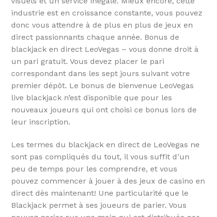
visuels et un service inégalé. Mieux encore, cette
industrie est en croissance constante, vous pouvez
donc vous attendre à de plus en plus de jeux en
direct passionnants chaque année. Bonus de
blackjack en direct LeoVegas – vous donne droit à
un pari gratuit. Vous devez placer le pari
correspondant dans les sept jours suivant votre
premier dépôt. Le bonus de bienvenue LeoVegas
live blackjack n’est disponible que pour les
nouveaux joueurs qui ont choisi ce bonus lors de
leur inscription.
Les termes du blackjack en direct de LeoVegas ne
sont pas compliqués du tout, il vous suffit d’un
peu de temps pour les comprendre, et vous
pouvez commencer à jouer à des jeux de casino en
direct dès maintenant! Une particularité que le
Blackjack permet à ses joueurs de parier. Vous