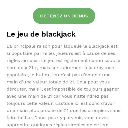
E
FAQ
m
l
h
d
x
e
d
i
c
p
OBTENEZ UN BONUS
Auteur
n
m
l
h
a
u
e
d
i
n
Le jeu de blackjack
n
m
l
d
u
e
d
c
La principale raison pour laquelle le Blackjack est
n
m
h
si populaire parmi les joueurs est à cause de ses
u
e
i
règles simples. Le jeu est également connu sous le
n
l
nom de « 21 », mais contrairement à la croyance
u
d
populaire, le but du jeu n’est pas d’obtenir une
m
main d’une valeur totale de 21. Cela peut vous
e
dérouter, mais il est impossible de toujours gagner
n
avec une main de 21 car vous n’atteindrez pas
u
toujours cette valeur. L’astuce ici est donc d’avoir
une main plus proche de 21 que les croupiers sans
faire faillite. Donc, pour y parvenir, vous devez
apprendre quelques règles simples de ce jeu: