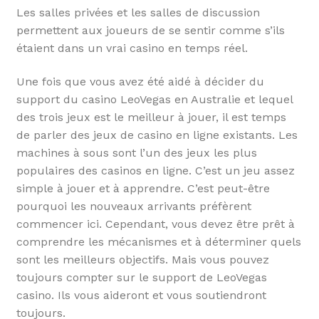
Les salles privées et les salles de discussion
permettent aux joueurs de se sentir comme s’ils
étaient dans un vrai casino en temps réel.
Une fois que vous avez été aidé à décider du
support du casino LeoVegas en Australie et lequel
des trois jeux est le meilleur à jouer, il est temps
de parler des jeux de casino en ligne existants. Les
machines à sous sont l’un des jeux les plus
populaires des casinos en ligne. C’est un jeu assez
simple à jouer et à apprendre. C’est peut-être
pourquoi les nouveaux arrivants préfèrent
commencer ici. Cependant, vous devez être prêt à
comprendre les mécanismes et à déterminer quels
sont les meilleurs objectifs. Mais vous pouvez
toujours compter sur le support de LeoVegas
casino. Ils vous aideront et vous soutiendront
toujours.