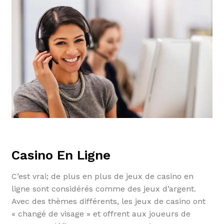
Casino En Ligne
C’est vrai; de plus en plus de jeux de casino en
ligne sont considérés comme des jeux d’argent.
Avec des thèmes différents, les jeux de casino ont
« changé de visage » et offrent aux joueurs de