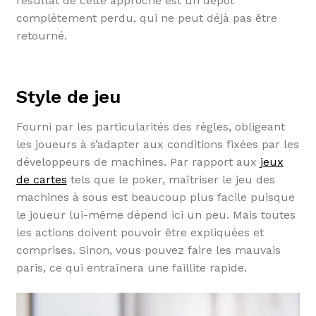
résultat de cette approche est un dépôt
complètement perdu, qui ne peut déjà pas être
retourné.
Style de jeu
Fourni par les particularités des règles, obligeant
les joueurs à s’adapter aux conditions fixées par les
développeurs de machines. Par rapport aux
jeux
de cartes
tels que le poker, maîtriser le jeu des
machines à sous est beaucoup plus facile puisque
le joueur lui-même dépend ici un peu. Mais toutes
les actions doivent pouvoir être expliquées et
comprises. Sinon, vous pouvez faire les mauvais
paris, ce qui entraînera une faillite rapide.