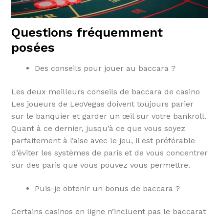
Questions fréquemment
posées
Des conseils pour jouer au baccara ?
Les deux meilleurs conseils de baccara de casino
Les joueurs de LeoVegas doivent toujours parier
sur le banquier et garder un œil sur votre bankroll.
Quant à ce dernier, jusqu’à ce que vous soyez
parfaitement à l’aise avec le jeu, il est préférable
d’éviter les systèmes de paris et de vous concentrer
sur des paris que vous pouvez vous permettre.
Puis-je obtenir un bonus de baccara ?
Certains casinos en ligne n’incluent pas le baccarat