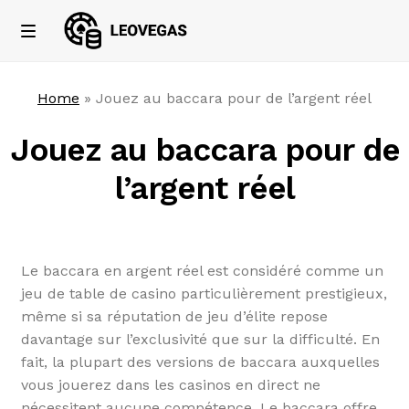
Skip
Skip
M
e
to
to
Connexion
n
navigation
content
Home
»
Jouez au baccara pour de l’argent réel
u
Inscription
Jouez au baccara pour de
E
Bonus
l’argent réel
x
p
E
Application
a
x
n
p
E
Machines à sous
Le baccara en argent réel est considéré comme un
d
a
x
jeu de table de casino particulièrement prestigieux,
c
n
p
E
même si sa réputation de jeu d’élite repose
Jeux de casino
h
d
a
x
davantage sur l’exclusivité que sur la difficulté. En
i
c
n
p
fait, la plupart des versions de baccara auxquelles
Tours gratuits
l
h
d
a
vous jouerez dans les casinos en direct ne
d
i
c
n
nécessitent aucune compétence. Le baccara offre