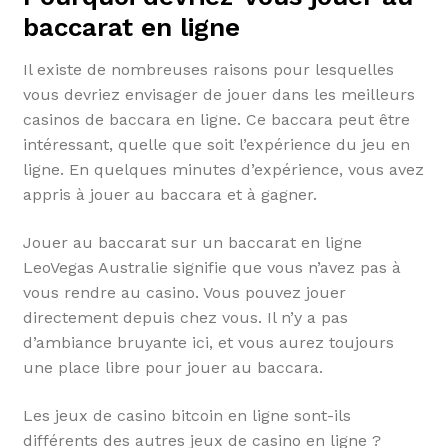
baccarat en ligne
Il existe de nombreuses raisons pour lesquelles
vous devriez envisager de jouer dans les meilleurs
casinos de baccara en ligne. Ce baccara peut être
intéressant, quelle que soit l’expérience du jeu en
ligne. En quelques minutes d’expérience, vous avez
appris à jouer au baccara et à gagner.
Jouer au baccarat sur un baccarat en ligne
LeoVegas Australie signifie que vous n’avez pas à
vous rendre au casino. Vous pouvez jouer
directement depuis chez vous. Il n’y a pas
d’ambiance bruyante ici, et vous aurez toujours
une place libre pour jouer au baccara.
Les jeux de casino bitcoin en ligne sont-ils
différents des autres jeux de casino en ligne ?