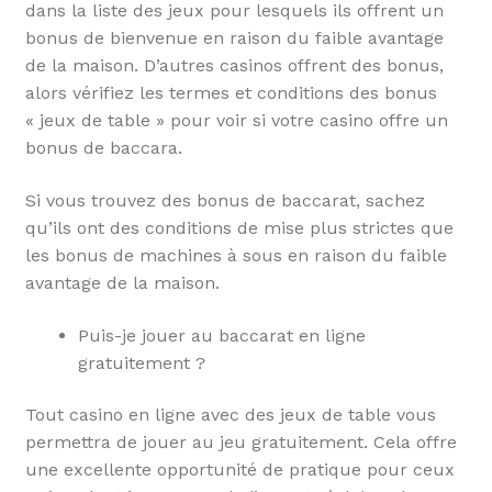
dans la liste des jeux pour lesquels ils offrent un
bonus de bienvenue en raison du faible avantage
de la maison. D’autres casinos offrent des bonus,
alors vérifiez les termes et conditions des bonus
« jeux de table » pour voir si votre casino offre un
bonus de baccara.
Si vous trouvez des bonus de baccarat, sachez
qu’ils ont des conditions de mise plus strictes que
les bonus de machines à sous en raison du faible
avantage de la maison.
Puis-je jouer au baccarat en ligne
gratuitement ?
Tout casino en ligne avec des jeux de table vous
permettra de jouer au jeu gratuitement. Cela offre
une excellente opportunité de pratique pour ceux