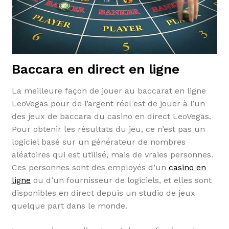
Baccara en direct en ligne
La meilleure façon de jouer au baccarat en ligne
LeoVegas pour de l’argent réel est de jouer à l’un
des jeux de baccara du casino en direct LeoVegas.
Pour obtenir les résultats du jeu, ce n’est pas un
logiciel basé sur un générateur de nombres
aléatoires qui est utilisé, mais de vraies personnes.
Ces personnes sont des employés d’un
casino en
ligne
ou d’un fournisseur de logiciels, et elles sont
disponibles en direct depuis un studio de jeux
quelque part dans le monde.